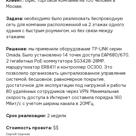
Клиент:
офис торговой компании на 100 человек в
консультацию
Москве.
Задача:
необходимо было реализовать беспроводную
Создаем Wi-Fi
сеть для компании расположенной на 2 этажах одного
здания с быстрым роумингом, но без связи между
Радиопланирование Wi-Fi
Радиообследование Wi-Fi
этажами.
Настройка оборудования
Аудит и диагностика сетей
Решение:
мы применили оборудование TP-LINK серии
Omada. Было установлено 14 точек доступа EAP680/670,
Строим фундамент
2 гигабитных PoE-коммутатора SG3428-28MP,
маршрутизатор ER8411 и контроллер OC300. Это
Кабельные сети (СКС)
позволило организовать централизованное управление
Отповолоконные сети
Локальные сети (ЛВС)
системой, бесшовное, равномерное покрытие,
Проектирование сетей
достаточное для эксплуатации под нагрузкой и работы
Сетевое оборудование
80 удалённых сотрудников через VPN. Минимальная
скорость доступа в Интернет составила порядка 160
Мбит/с с учётом ширины канала в 20МГц.
Справочная
Срок реализации:
2 недели
Наши проекты
Контакты & Реквизиты
Бюро & Вакансии
Стоимость проекта:
$$
Партнерская программа
Гарантия & Техподдержка
Сергей Сергеев