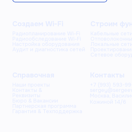
Создаем Wi-Fi
Строим фу
Радиопланирование Wi-Fi
Кабельные сети
Радиообследование Wi-Fi
Отповолоконны
Настройка оборудования
Локальные сети
Аудит и диагностика сетей
Проектировани
Сетевое обору
Справочная
Контакты
Наши проекты
+7 (993) 593-99
Контакты &
sergey@sergeev
Реквизиты
Москва, Васили
Бюро & Вакансии
Кожиной 14/6
Партнерская программа
Гарантия & Техподдержка