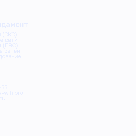
ндамент
 (СКС)
е сети
 (ЛВС)
е сетей
дование
-33
-wifi.pro
сы