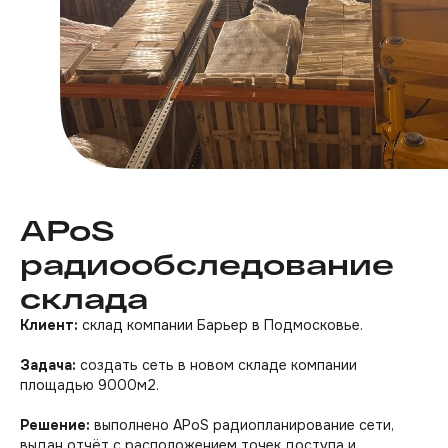
APoS
радиообследование
склада
Клиент:
склад компании Барьер в Подмосковье.
Получить бесплатную
Задача:
создать сеть в новом складе компании
консультацию
площадью 9000м2.
Решение:
выполнено APoS радиопланирование сети,
Создаем Wi-Fi
выдан отчёт с расположением точек доступа и