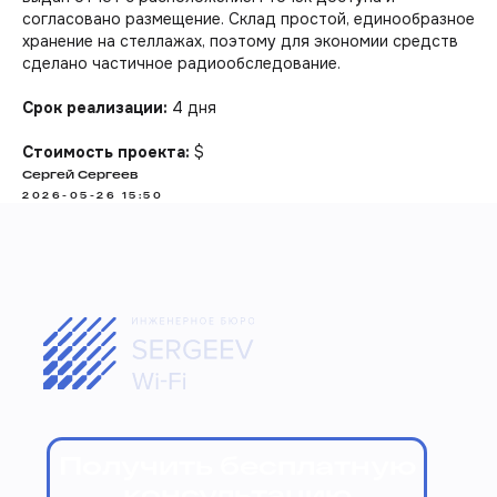
согласовано размещение. Склад простой, единообразное
Радиопланирование Wi-Fi
хранение на стеллажах, поэтому для экономии средств
Радиообследование Wi-Fi
сделано частичное радиообследование.
Настройка оборудования
Аудит и диагностика сетей
Срок реализации:
4 дня
Строим фундамент
Стоимость проекта:
$
Кабельные сети (СКС)
Сергей Сергеев
Отповолоконные сети
2026-05-26 15:50
Локальные сети (ЛВС)
Проектирование сетей
Сетевое оборудование
Справочная
Наши проекты
Контакты & Реквизиты
Бюро & Вакансии
Партнерская программа
Гарантия & Техподдержка
Контакты