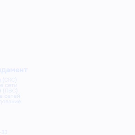
ндамент
 (СКС)
е сети
 (ЛВС)
е сетей
дование
-33